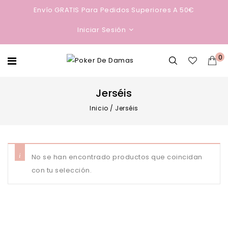
Envío GRATIS Para Pedidos Superiores A 50€
Iniciar Sesión
0
Jerséis
Inicio
/
Jerséis
No se han encontrado productos que coincidan
con tu selección.