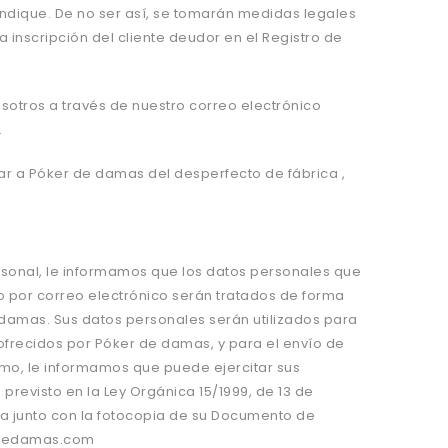
ndique. De no ser as
í
, se tomar
á
n medidas legales
la inscripción del cliente deudor en el Registro de
sotros a través de nuestro correo electrónico
.
ar a Póker de damas del desperfecto de fábrica ,
rsonal, le informamos que los datos personales que
o por correo electr
ó
nico ser
á
n tratados de forma
e damas. Sus datos personales ser
á
n utilizados para
 ofrecidos por Póker de damas, y para el env
í
o de
smo, le informamos que puede ejercitar sus
 previsto en la Ley Org
á
nica 15/1999, de 13 de
ta junto con la fotocopia de su Documento de
dedamas.com