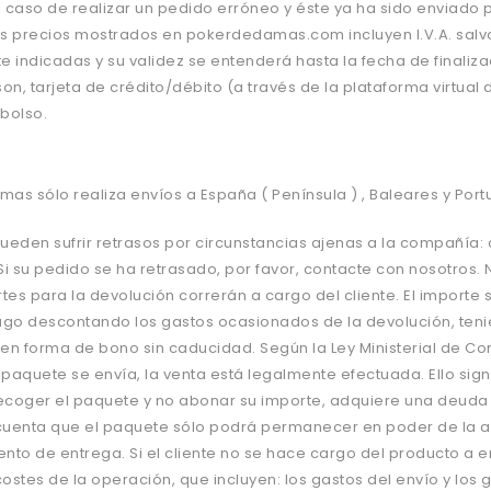
l caso de realizar un pedido erróneo y éste ya ha sido enviado 
os precios mostrados en pokerdedamas.com incluyen I.V.A. salvo
 indicadas y su validez se entender
á
hasta la fecha de finali
n, tarjeta de cr
é
dito/d
é
bito (a trav
é
s de la plataforma virtual 
bolso.
as sólo realiza envíos a España ( Península ) , Baleares y Port
ueden sufrir retrasos por circunstancias ajenas a la compañía
. Si su pedido se ha retrasado, por favor, contacte con nosotro
rtes para la devolució
n correr
á
n a cargo del cliente. El impor
ago descontando los gastos ocasionados de la devolución, tenie
 en forma de bono sin caducidad. Seg
ú
n la Ley Ministerial de 
 paquete se env
í
a, la venta est
á
legalmente efectuada. Ello sign
ecoger el paquete y no abonar su importe, adquiere una deuda
cuenta que el paquete só
lo podrá
permanecer en poder de la age
nto de entrega. Si el cliente no se hace cargo del producto a e
ostes de la operación, que incluyen: los gastos del env
í
o y los 