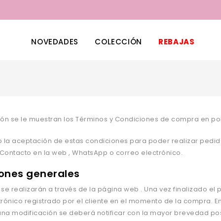
NOVEDADES
COLECCIÓN
REBAJAS
ón se le muestran los T
é
rminos y Condiciones de compra en 
o la aceptación de estas condiciones para poder realizar pedido
 Contacto
en la web , WhatsApp
o
correo electrónico.
ones generales
 se realizarán
a través de
la página web . Una vez finalizado
el 
r
ónico registrado por el cliente en el momento de la compra. E
guna modificación se deber
á
notificar con la mayor brevedad po