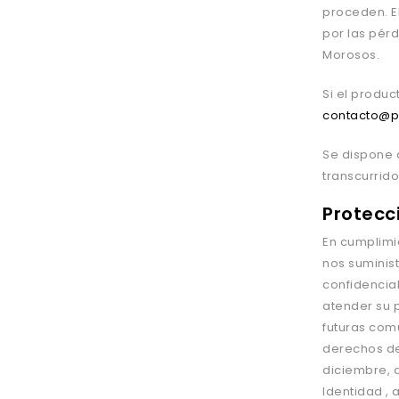
proceden. E
por las p
é
r
Morosos.
Si el produ
contacto@
Se dispone 
transcurrido
Protecc
En cumplimi
nos suminist
confidencial
atender su 
futuras com
derechos de 
diciembre, 
Identidad , 