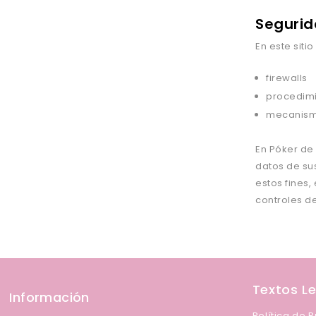
Seguri
En este siti
firewalls
procedimi
mecanismo
En Póker de
datos de sus
estos fines,
controles d
Textos L
Información
Política de 