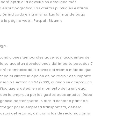
podr
á
optar a la devolución detallada m
ás
 error tipogr
á
fico. Las ofertas puntuales estar
á
n
zación indicada en la misma. Las formas de pago
de la p
á
gina web)
, Paypal , Bizum y
ugal.
: condiciones temporales adversas, accidentes de
s. No se aceptan devoluciones del importe pasados 7
te será reembolsado a través del mismo método que
ndo el cliente la opción de no recibir ese importe
Comercio Electrónico 34/2002, cuando se acepta una
ifica que si usted, en el momento de la entrega,
 con la empresa por los gastos ocasionados. Debe
ncia de transporte 15 días a contar a partir del
ntregar por la empresa transportista, deber
á
gastos del retorno, as
í
como los de reclamación si