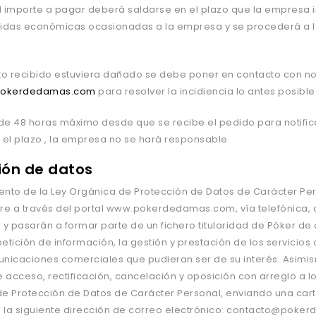
l importe a pagar deber
á
saldarse en el plazo que la empresa i
didas econ
ómicas ocasionadas a la empresa y se proceder
á
a 
cto recibido estuviera dañado se debe poner en contacto con no
pokerdedamas.com
para resolver la incidiencia lo antes posible
de 48 horas máximo desde que se recibe el pedido para notific
 el plazo , la empresa no se hará responsable.
ión de datos
ento de la Ley Org
á
nica de Protección de Datos de Car
á
cter Pe
re a trav
é
s del portal www.p
okerdedamas.com
, vía telef
ó
nica, 
 y pasar
á
n a formar parte de un fichero titularidad de Póker d
petición de informació
n, la gesti
ón y prestación de los servicios
unicaciones comerciales que pudieran ser de su inter
é
s. Asimi
acceso, rectificación, cancelación y oposición con arreglo a lo
de Protección de Datos de Car
á
cter Personal, enviando una car
a la siguiente dirección de correo electró
nico:
contacto@poker