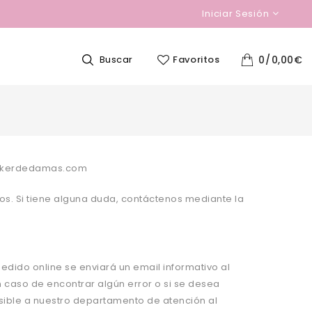
Iniciar Sesión
Buscar
Favoritos
0
0,00
€
pokerdedamas.com
s. Si tiene alguna duda, cont
á
ctenos mediante la
pedido online se enviar
á
un email informativo al
n caso de encontrar alg
ú
n error o si se desea
sible a nuestro departamento de atenció
n al