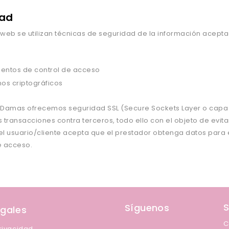
dad
o web se utilizan técnicas de seguridad de la información acepta
entos de control de acceso
s criptográficos
 Damas ofrecemos seguridad SSL (Secure Sockets Layer o capa 
 transacciones contra terceros, todo ello con el objeto de evit
 el usuario/cliente acepta que el prestador obtenga datos para
e acceso.
S
Síguenos
egales
C
Privacidad