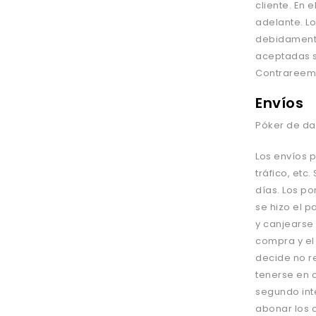
cliente.
En e
adelante. L
debidamente
aceptadas so
Contrareem
Envíos
Póker de dam
Los env
í
os p
tr
á
fico, etc
dí
as. Los po
se hizo el p
y canjearse
compra y el
decide no r
tenerse en 
segundo inte
abonar los c