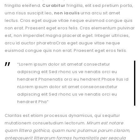
fringilla eleifend.
Curabitur
fringilla, elit sed pretium porta,
urna risus suscipit leo,
non
iaculis
urna arcu sit amet
lectus. Cras eget augue vitae neque euismod congue quis
non erat. Praesent eget eros felis. Cras elementum pulvinar
est, non imperdiet magna placerat eget. Integer ultricies,
arcu id auctor pharetraCras eget augue vitae neque
euismod congue quis non erat. Praesent eget eros felis.
“Lorem ipsum dolor sit ametaf consectetur
adipiscing elit Sed rhonc us ve nenatis orci eu
hendrerit Phanenatis orci eu hendrerit Phase llus id
nLorem ipsum dolor sit amet conseonsectetur
adipiscing elit Sed rhonc us ve nenatis orci eu
hendrerit Pha”
Claritas est etiam processus dynamicus, qui sequitur
mutationem consuetudium lectorum.
Mirum est notare
quam littera gothica, quam nunc putamus parum claram,
anteposuerit litterarum formas humanitatis per seacula